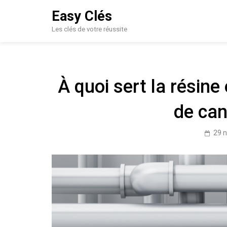
Skip
Easy Clés
to
content
Les clés de votre réussite
À quoi sert la résin
de can
29 